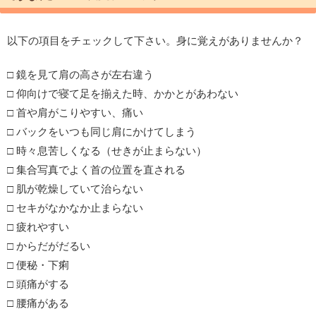
以下の項目をチェックして下さい。身に覚えがありませんか？
□ 鏡を見て肩の高さが左右違う
□ 仰向けで寝て足を揃えた時、かかとがあわない
□ 首や肩がこりやすい、痛い
□ バックをいつも同じ肩にかけてしまう
□ 時々息苦しくなる（せきが止まらない）
□ 集合写真でよく首の位置を直される
□ 肌が乾燥していて治らない
□ セキがなかなか止まらない
□ 疲れやすい
□ からだがだるい
□ 便秘・下痢
□ 頭痛がする
□ 腰痛がある