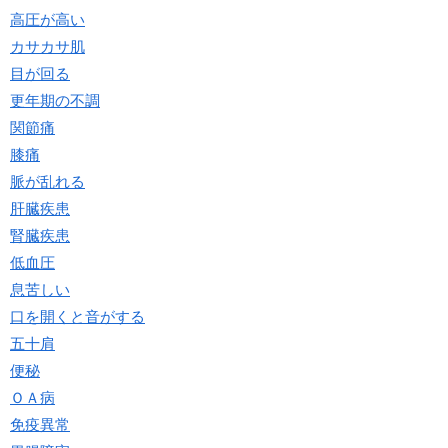
高圧が高い
カサカサ肌
目が回る
更年期の不調
関節痛
膝痛
脈が乱れる
肝臓疾患
腎臓疾患
低血圧
息苦しい
口を開くと音がする
五十肩
便秘
ＯＡ病
免疫異常