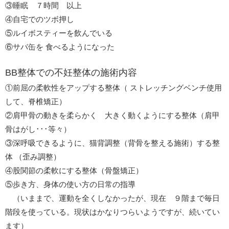
③睡眠 ７時間 以上
④自宅でのツボ押し
⑤ルイボスティーを飲んでいる
⑥サバ缶を 食べるようになった
BB整体での不妊整体の施術内容
①前屈の柔軟性をアップする整体（ ストレッチングベンチ使用
して、脊椎矯正）
②肩甲骨の動きを柔らかく 大きく動くようにする整体（肩甲
骨はがし･･･等々）
③深呼吸できるように、猫背調整（背骨を整える施術）する整
体 （歪み調整）
④股関節の柔軟にする整体（骨盤矯正）
⑤歩き方、身体の使い方の日常の指導
（いままで、運動を全くしなかったが、現在 ９階まで毎日
階段を使っている。現状はかなりつらいようですが、続いてい
ます）