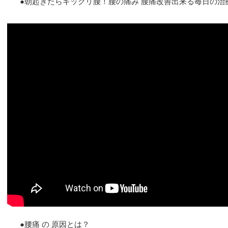
●朝起きたらギックリ腰！腰の痛み 腰痛改善出来る毎日の
●腰痛 の 原因とは？