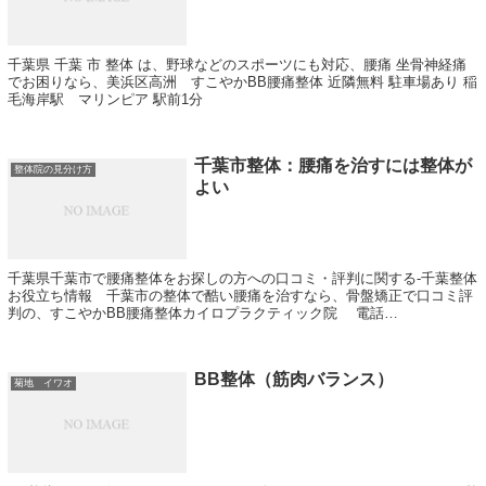
千葉県 千葉 市 整体 は、野球などのスポーツにも対応、腰痛 坐骨神経痛
でお困りなら、美浜区高洲 すこやかBB腰痛整体 近隣無料 駐車場あり 稲
毛海岸駅 マリンピア 駅前1分
千葉市整体：腰痛を治すには整体が
整体院の見分け方
よい
千葉県千葉市で腰痛整体をお探しの方への口コミ・評判に関する-千葉整体
お役立ち情報 千葉市の整体で酷い腰痛を治すなら、骨盤矯正で口コミ評
判の、すこやかBB腰痛整体カイロプラクティック院 電話
0120―78―3746
BB整体（筋肉バランス）
菊地 イワオ