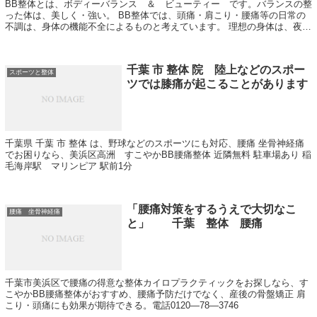
BB整体とは、ボディーバランス ＆ ビューティー です。バランスの整
った体は、美しく・強い。 BB整体では、頭痛・肩こり・腰痛等の日常の
不調は、身体の機能不全によるものと考えています。 理想の身体は、夜寝
ている間に前日の疲れが消滅しているこ...
千葉 市 整体 院 陸上などのスポー
スポーツと整体
ツでは膝痛が起こることがあります
千葉県 千葉 市 整体 は、野球などのスポーツにも対応、腰痛 坐骨神経痛
でお困りなら、美浜区高洲 すこやかBB腰痛整体 近隣無料 駐車場あり 稲
毛海岸駅 マリンピア 駅前1分
「腰痛対策をするうえで大切なこ
腰痛 坐骨神経痛
と」 千葉 整体 腰痛
千葉市美浜区で腰痛の得意な整体カイロプラクティックをお探しなら、す
こやかBB腰痛整体がおすすめ、腰痛予防だけでなく、産後の骨盤矯正 肩
こり・頭痛にも効果が期待できる。電話0120―78―3746