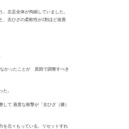
う。左足全体が拘縮していました。
と、左ひざの柔軟性が
割ほど改善
2
。
でなかったことが 原因で調整すべき
った。
整して 過度な衝撃が「左ひざ（膝）
力を元々もっている。リセットすれ