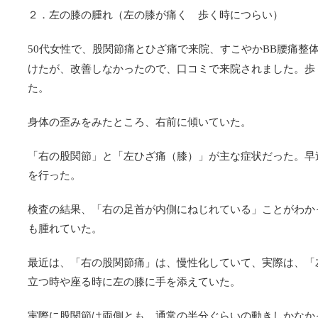
２．左の膝の腫れ（左の膝が痛く 歩く時につらい）
代女性で、股関節痛とひざ痛で来院、すこやか
腰痛整
50
BB
けたが、改善しなかったので、口コミで来院されました。歩
た。
身体の歪みをみたところ、右前に傾いていた。
「右の股関節」と「左ひざ痛（膝）」が主な症状だった。早
を行った。
検査の結果、「右の足首が内側にねじれている」ことがわか
も腫れていた。
最近は、「右の股関節痛」は、慢性化していて、実際は、「
立つ時や座る時に左の膝に手を添えていた。
実際に股関節は両側とも、通常の半分ぐらいの動きしかなか