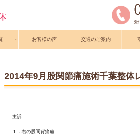
覧
お客様の声
交通のご案内
2014年9月股関節痛施術千葉整体
主訴
１．右の股間背痛痛