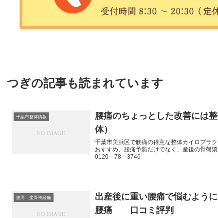
つぎの記事も読まれています
腰痛のちょっとした改善には整
千葉市整体情報
体）
千葉市美浜区で腰痛の得意な整体カイロプラク
おすすめ、腰痛予防だけでなく、産後の骨盤矯
0120―78―3746
出産後に重い腰痛で悩むように
腰痛 坐骨神経痛
腰痛 口コミ評判