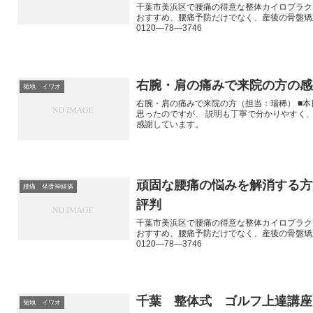
千葉市美浜区で腰痛の得意な整体カイロプラク
おすすめ、腰痛予防だけでなく、産後の骨盤矯
0120―78―3746
右腕・肩の痛みで来院の方の感
菊地 イワオ
右腕・肩の痛みで来院の方（担当：瑞稀） ■本
思ったのですが、 説明も丁寧で分かりやすく、
感謝しています。
頑固な腰痛の悩みを解消する
腰痛 坐骨神経痛
評判
千葉市美浜区で腰痛の得意な整体カイロプラク
おすすめ、腰痛予防だけでなく、産後の骨盤矯
0120―78―3746
千葉 整体式 ゴルフ上達講座
菊地 イワオ