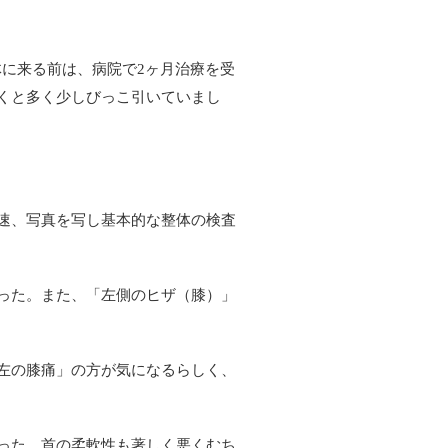
体に来る前は、病院で
ヶ月治療を受
2
くと多く少しびっこ引いていまし
速、写真を写し基本的な整体の検査
った。また、「左側のヒザ（膝）」
左の膝痛」の方が気になるらしく、
った。首の柔軟性も著しく悪くむち