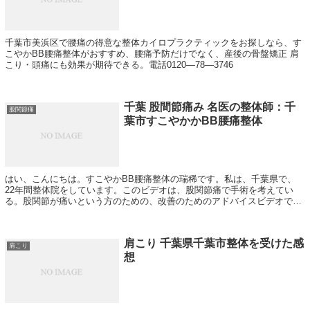
千葉市美浜区で腰痛の得意な整体カイロプラクティックをお探しなら、す
こやかBB腰痛整体がおすすめ、腰痛予防だけでなく、産後の骨盤矯正 肩
こり・頭痛にも効果が期待できる。電話0120―78―3746
千葉 股間節痛み 名医の整体師：千
股関節痛
葉市すこやかかBB腰痛整体
はい、こんにちは。すこやかBB腰痛整体の瑞稀です。私は、千葉県で、
22年間整体院をしています。このビデオは、股関節痛で手術を考えてい
る。股関節が痛いという方のための、改善のためのアドバイスビデオで
す。このビデオを見ることによって、股関節の手...
肩こり 千葉県千葉市整体を受けた感
肩こり
想