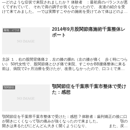
―どのような症状で来院されましたか？ 体験者 ：最初肩のバランスが悪
くてずれていて、 それで肩の調子が良くなかったので、 友達の紹介を受
けて来てみました。 ―では実際すこやかの施術を受けてみて体はどのよう
に変わってきましたか？ 体験...
2014年9月股関節痛施術千葉整体レ
菊地 イワオ
ポート
主訴 １．右の股間背痛痛２．左の膝の腫れ（左の膝が痛く 歩く時につら
い） 50代女性で、股関節痛とひざ痛で来院、すこやかBB腰痛整体に来る
前は、病院で2ヶ月治療を受けたが、改善しなかったので、口コミで来院
されました。歩くと多く少しびっこ引...
顎関節症を千葉県千葉市整体で受け
顎関節症
た：感想
顎関節症を千葉県千葉市整体で受けた：感想 ? 体験者：歯列矯正の後に口
が開きにくくなって顎の痛みが強くなったので来ました。 顎の
開きは来るたびにどんどん大きく開くようになり、 また、戻っ