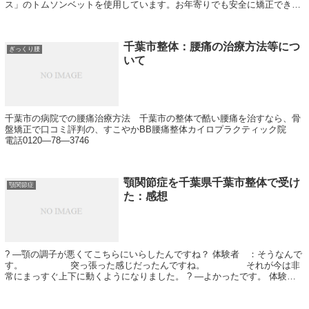
ス」のトムソンベットを使用しています。お年寄りでも安全に矯正できる
矯正ベットです。主に、中先生 と 切通先...
千葉市整体：腰痛の治療方法等につ
ぎっくり腰
いて
千葉市の病院での腰痛治療方法 千葉市の整体で酷い腰痛を治すなら、骨
盤矯正で口コミ評判の、すこやかBB腰痛整体カイロプラクティック院
電話0120―78―3746
顎関節症を千葉県千葉市整体で受け
顎関節症
た：感想
? ―顎の調子が悪くてこちらにいらしたんですね？ 体験者 ：そうなんで
す。 突っ張った感じだったんですね。 それが今は非
常にまっすぐ上下に動くようになりました。 ? ―よかったです。 体験
者 ：ありがとうございます...