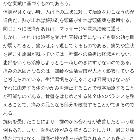
かな実績に基づくものであろう。
体調が良くない時、人はその症状に対して治療をおこなうのが
通例だ。熱が出れば解熱剤を頭痛がすれば頭痛薬を服用する。
同じように腰痛があれば、マッサージや電気治療に通う。
しかし、それでは治療を受けた直後は楽になっても薬の効き目
が弱くなると、痛みはぶり返してくるものである。病気や症状
を起こす原因が残っていては、幹部への負担は軽減されない。
患部をいくら治療しようとも一時しのぎにすぐないのである。
痛みの原因となるのは、加齢や生活習慣が大きく影響している
と考えられている。生活習慣をかえることは容易ではないが、
それに由来する体のゆがみを矯正することで根本治療すること
が可能なのである。骨盤をはじめとする体全体のバランスを整
えることで、痛みの元となる部分を改善することができるので
ある。
施術を受けたことにより、歯のかみ合わせが改善したという症
例もある。また、骨盤のゆがみを整えることにより、肩こり腰
痛だけではなく、頭痛や膝の痛みが改善されることも多い。さ