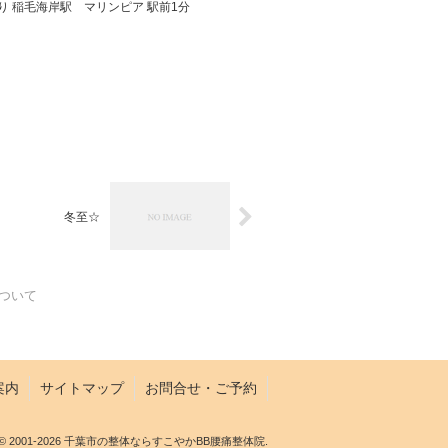
り 稲毛海岸駅 マリンピア 駅前1分
冬至☆
ついて
案内
サイトマップ
お問合せ・ご予約
© 2001-2026 千葉市の整体ならすこやかBB腰痛整体院.