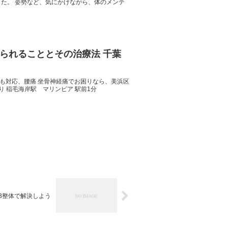
した。 姿勢など、気にかけながら、体のメンテ
られることとその治療法 千葉
ツにも対応、腰痛 坐骨神経痛でお困りなら、美浜区
り 稲毛海岸駅 マリンピア 駅前1分
BB整体で解決しよう