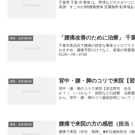
千葉県 千葉 市 整体 は、野球などのスポー
高洲 すこやかBB腰痛整体 近隣無料 駐車場あ
「腰痛改善のために治療」 千
腰痛 坐骨神経痛
千葉市美浜区で腰痛の得意な整体カイロプラク
おすすめ、腰痛予防だけでなく、産後の骨盤矯
0120―78―3746
背中・腰・脚のコリで来院【習
腰痛 坐骨神経痛
背中・腰・脚のコリで来院【習志野市 在住 
か？（ いつから？ 病院などの診断 治療
から、背中・腰・脚のコリ施術説明について（ 
腰痛で来院の方の感想（担当：
腰痛 坐骨神経痛
腰痛で来院（担当：瑞稀） ■本日施術担当（瑞