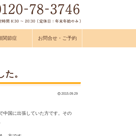
顎関節症
お問合せ・ご予約
した。
2015.09.29
で中国に出張していた方です。その
。
る 方です。