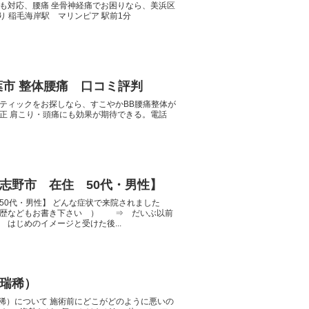
ツにも対応、腰痛 坐骨神経痛でお困りなら、美浜区
り 稲毛海岸駅 マリンピア 駅前1分
葉市 整体腰痛 口コミ評判
ティックをお探しなら、すこやかBB腰痛整体が
正 肩こり・頭痛にも効果が期待できる。電話
志野市 在住 50代・男性】
50代・男性】 どんな症状で来院されました
履歴などもお書き下さい ） ⇒ だいぶ以前
はじめのイメージと受けた後...
瑞稀）
稀）について 施術前にどこがどのように悪いの