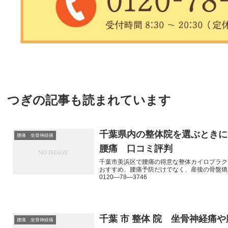
つぎの記事も読まれています
千葉県内の整体院を選ぶとき
腰痛 坐骨神経痛
腰痛 口コミ評判
千葉市美浜区で腰痛の得意な整体カイロプラク
おすすめ、腰痛予防だけでなく、産後の骨盤矯
0120―78―3746
千葉 市 整体 院 坐骨神経痛
腰痛 坐骨神経痛