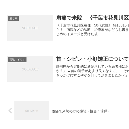
肩痛で来院 《千葉市花見川区
肩こり
《千葉市花見川区在住 50代女性》 №1331
ら？ 病院などの診断 治療履歴などもお書き
じめのイメージと受けた後...
首・シビレ・小顔矯正について
菊地 イワオ
静岡県から定期的に通院されている患者様にお
か？」 →首の調子があまり良くなくて、 そ
きっかけにすこやかを知って頂きましたか？」 →
腰痛で来院の方の感想（担当：瑞稀）