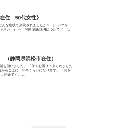
在住 50代女性》
5 どんな症状で来院されましたか？ （ いつか
下さい ） ⇒ 肩痛 施術説明について（ は
 （静岡県浜松市在住）
話を伺いました。 「何でお困りで来られました
れからここに一年半くらいになります。 「何を
紹介です。 ...