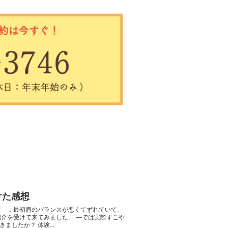
けた感想
者 ：最初肩のバランスが悪くてずれていて、
紹介を受けて来てみました。 ―では実際すこや
したか？ 体験...