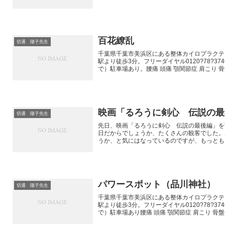
百花繚乱
切通 陽子先生
千葉県千葉市美浜区にある整体カイロプラクテ
駅より徒歩3分。フリーダイヤル0120?78?37
で）駐車場あり。腰痛 頭痛 顎関節症 肩こり
ットも行っています。
映画「るろうに剣心 伝説の最
切通 陽子先生
先日、映画「るろうに剣心 伝説の最後編」を
日だからでしょうか、たくさんの観客でした。
うか、と気にはなっているのですが、もっともフ
パワースポット（品川神社）
切通 陽子先生
千葉県千葉市美浜区にある整体カイロプラクテ
駅より徒歩3分。フリーダイヤル0120?78?37
で）駐車場あり腰痛 頭痛 顎関節症 肩こり 
トも行っています