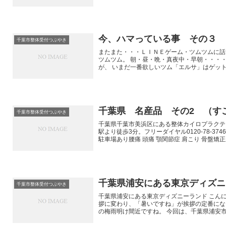
今、ハマっている事 その３
千葉市整体受付つぶやき
またまた・・・ＬＩＮＥゲーム・ツムツムに話
ツムツム。 朝・昼・晩・真夜中・早朝・・・
が、 いまだ一番欲しいツム「エルサ」はゲットでき
千葉県 名産品 その2 （す
千葉市整体受付つぶやき
千葉県千葉市美浜区にある整体カイロプラクテ
駅より徒歩3分。フリーダイヤル0120-78-37
駐車場あり腰痛 頭痛 顎関節症 肩こり 骨盤
行っています
千葉県浦安にある東京ディズニ
千葉市整体受付つぶやき
千葉県浦安にある東京ディズニーランド こん
拶に変わり、「暑いですね」が挨拶の定番にな
の梅雨明け間近ですね。 今回は、千葉県浦安市に