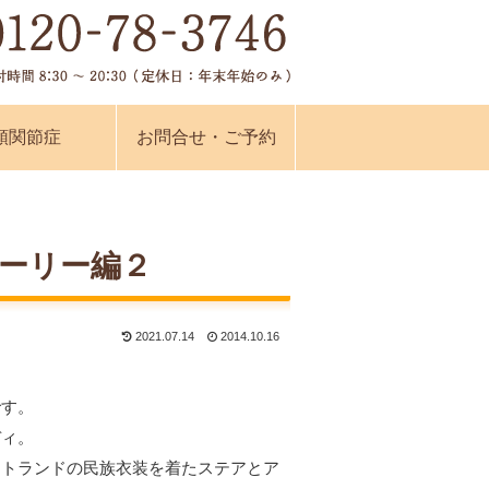
顎関節症
お問合せ・ご予約
ーリー編２
2021.07.14
2014.10.16
です。
ディ。
ットランドの民族衣装を着たステアとア