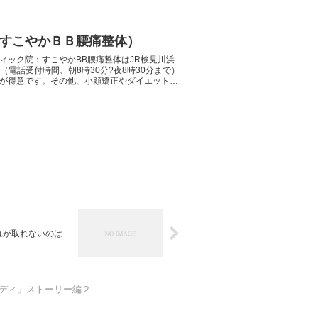
すこやかＢＢ腰痛整体）
ィック院：すこやかBB腰痛整体はJR検見川浜
46（電話受付時間、朝8時30分?夜8時30分まで）
矯正が得意です。その他、小顔矯正やダイエットも
れが取れないのは…
ディ」ストーリー編２