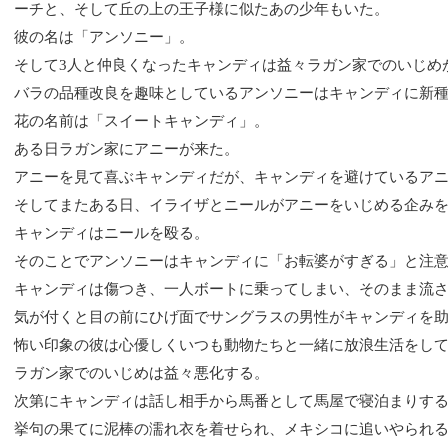
ーチと、そして丘の上の王子様に似たあの少年もいた。
彼の名は「アンソニー」。
そして
3
人と仲良くなったキャンディは益々ラガン家でのいじめ
バラの品種改良を趣味としているアンソニーはキャンディに新
花の名前は「スイートキャンディ」。
ある日ラガン家にアニーが来た。
アニーを見て喜ぶキャンディだが、キャンディを避けているア
そしてまたある日、イライザとニールがアニーをいじめる企み
キャンディはニールを殴る。
そのことでアンソニーはキャンディに「お転婆がすぎる」と注
キャンディは傷つき、一人ボートに乗ってしまい、そのまま流
気が付くと目の前にひげ面でサングラスの男性がキャンディを
怖い印象の彼は心優しくいつも動物たちと一緒に放浪生活をし
ラガン家でのいじめは益々悪化する。
次第にキャンディは話し相手から馬番として馬屋で寝泊まりす
挙句の果てに泥棒の濡れ衣を着せられ、メキシコに追いやられ