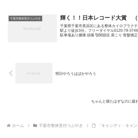
輝く！！日本レコード大賞 （
千葉市整体受付つぶやき
千葉県千葉市美浜区にある整体カイロプラクテ
駅より徒歩3分。フリーダイヤル0120-78-37
駐車場あり腰痛 頭痛 顎関節症 肩こり 骨盤
行っています
明日やろうはばかやろう
ちゃんと寝たはずなのに疲
ホーム
千葉市整体受付つぶやき
「キャンディ・キャン