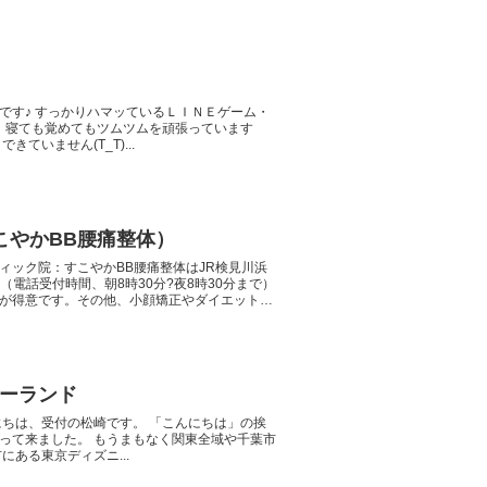
です♪ すっかりハマッているＬＩＮＥゲーム・
・ 寝ても覚めてもツムツムを頑張っています
ていません(T_T)...
こやかBB腰痛整体）
ィック院：すこやかBB腰痛整体はJR検見川浜
46（電話受付時間、朝8時30分?夜8時30分まで）
矯正が得意です。その他、小顔矯正やダイエットも
ーランド
にちは、受付の松崎です。 「こんにちは」の挨
って来ました。 もうまもなく関東全域や千葉市
ある東京ディズニ...