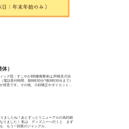
整体）
ィック院：すこやかBB腰痛整体はJR検見川浜
46（電話受付時間、朝8時30分?夜8時30分まで）
矯正が得意です。その他、小顔矯正やダイエットも
まりましたね！あとずっとリニューアルの為封鎖
なりました！ 私は ディズニーへ行くと まず
 もう一回夜のジャングル...