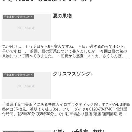
夏の果物
千葉市整体受付つぶやき
気が付けば、もう明日から8月突入ですね。 月日が過ぎるのってホント、
早いですねー。 前回、夏の野菜について書きましたが、 今回は夏の旬の
果物について調べてみました。 ・初夏から盛夏...スイカ、さくらんぼ、パ
イナップル、マンゴー ・初夏...
クリスマスソング♪
千葉市整体受付つぶやき
千葉県千葉市美浜区にある整体カイロプラクティック院：すこやかBB腰痛
整体はJR検見川浜駅より徒歩3分。フリーダイヤル0120-78-3746（電話受
付時間、朝8時30分-夜8時30分まで）駐車場あり腰痛 頭痛 顎関節症 肩こ
り 骨盤矯正が得意です。その他、小顔矯正やダイエットも行っています
お餅♪ （千葉市 整体）