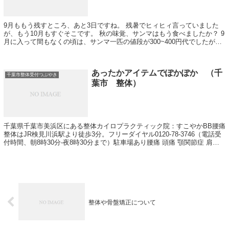
9月ももう残すところ、あと3日ですね。 残暑でヒィヒィ言っていました
が、もう10月もすぐそこです。 秋の味覚、サンマはもう食べましたか？ 9
月に入って間もなくの頃は、サンマ一匹の値段が300~400円代でしたが、
昨日近所のスーパーでは一...
あったかアイテムでぽかぽか （千
千葉市整体受付つぶやき
葉市 整体）
千葉県千葉市美浜区にある整体カイロプラクティック院：すこやかBB腰痛
整体はJR検見川浜駅より徒歩3分。フリーダイヤル0120-78-3746（電話受
付時間、朝8時30分-夜8時30分まで）駐車場あり腰痛 頭痛 顎関節症 肩こ
り 骨盤矯正が得意です。その他、小顔矯正やダイエットも行っています
整体や骨盤矯正について